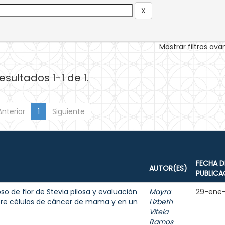
Mostrar filtros av
esultados 1-1 de 1.
Anterior
1
Siguiente
FECHA D
AUTOR(ES)
PUBLICA
o de flor de Stevia pilosa y evaluación
Mayra
29-ene
bre células de cáncer de mama y en un
Lizbeth
Vitela
Ramos