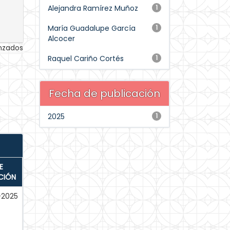
Alejandra Ramírez Muñoz
1
María Guadalupe García
1
Alcocer
anzados
Raquel Cariño Cortés
1
Fecha de publicación
2025
1
E
CIÓN
-2025