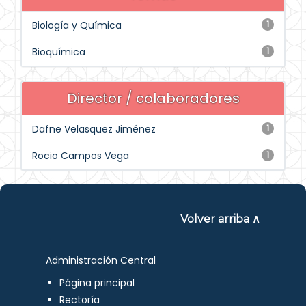
Biología y Química
1
Bioquímica
1
Director / colaboradores
Dafne Velasquez Jiménez
1
Rocio Campos Vega
1
Volver arriba ∧
Administración Central
Página principal
Rectoría