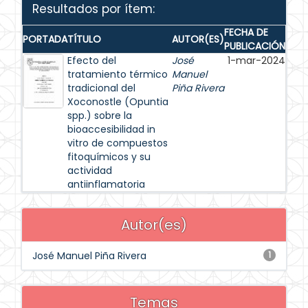
Resultados por ítem:
FECHA DE
PORTADA
TÍTULO
AUTOR(ES)
PUBLICACIÓN
Efecto del
José
1-mar-2024
tratamiento térmico
Manuel
tradicional del
Piña Rivera
Xoconostle (Opuntia
spp.) sobre la
bioaccesibilidad in
vitro de compuestos
fitoquímicos y su
actividad
antiinflamatoria
Autor(es)
José Manuel Piña Rivera
1
Temas