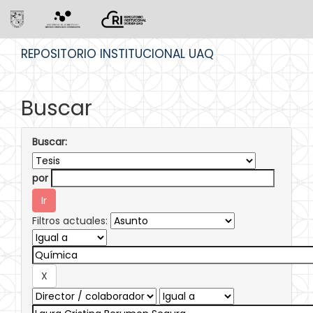
Skip
REPOSITORIO INSTITUCIONAL UAQ
navigation
Buscar
Buscar:
por
Filtros actuales: