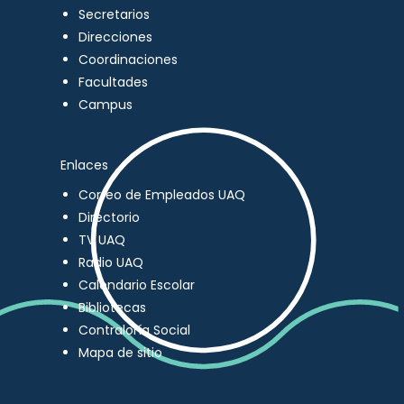
Secretarios
Direcciones
Coordinaciones
Facultades
Campus
Enlaces
Correo de Empleados UAQ
Directorio
TV UAQ
Radio UAQ
Calendario Escolar
Bibliotecas
Contraloría Social
Mapa de sitio