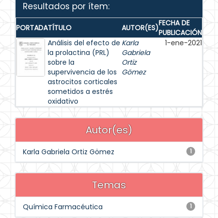
Resultados por ítem:
FECHA DE
PORTADA
TÍTULO
AUTOR(ES)
PUBLICACIÓN
Análisis del efecto de
Karla
1-ene-2021
la prolactina (PRL)
Gabriela
sobre la
Ortiz
supervivencia de los
Gömez
astrocitos corticales
sometidos a estrés
oxidativo
Autor(es)
Karla Gabriela Ortiz Gömez
1
Temas
Química Farmacéutica
1