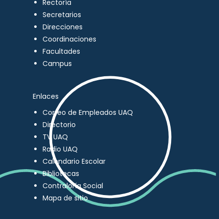
Rectoría
Secretarios
Direcciones
Coordinaciones
Facultades
Campus
Enlaces
Correo de Empleados UAQ
Directorio
TV UAQ
Radio UAQ
Calendario Escolar
Bibliotecas
Contraloría Social
Mapa de sitio