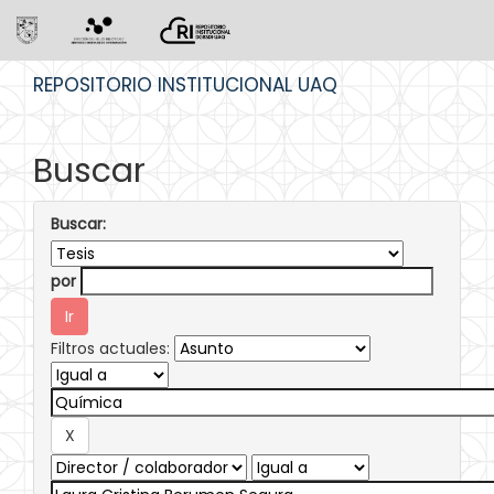
Skip
REPOSITORIO INSTITUCIONAL UAQ
navigation
Buscar
Buscar:
por
Filtros actuales: