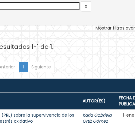
Mostrar filtros av
esultados 1-1 de 1.
Anterior
1
Siguiente
FECHA 
AUTOR(ES)
PUBLIC
a (PRL) sobre la supervivencia de los
Karla Gabriela
1-ene
estrés oxidativo
Ortiz Gömez