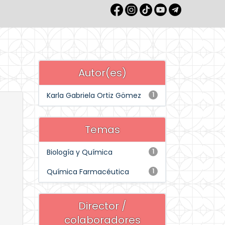
Autor(es)
Karla Gabriela Ortiz Gömez
1
Temas
Biología y Química
1
Química Farmacéutica
1
Director /
colaboradores