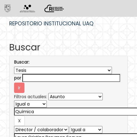
Skip
REPOSITORIO INSTITUCIONAL UAQ
navigation
Buscar
Buscar:
por
Filtros actuales: