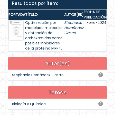
Resultados por ítem:
FECHA DE
PORTADA
TÍTULO
AUTOR(ES)
PUBLICACIÓN
Optimización por
Stephanie
1-ene-2024
modelado molecular
Hernández
y obtención de
Castro
carboxamidas como
posibles inhibidores
de la proteína MRP4.
Autor(es)
Stephanie Hernández Castro
1
Temas
Biología y Química
1