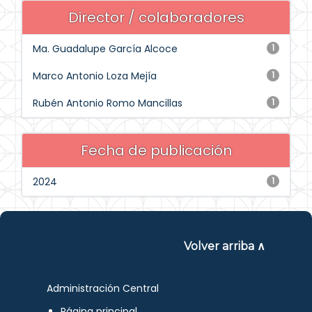
Director / colaboradores
Ma. Guadalupe García Alcoce
1
Marco Antonio Loza Mejía
1
Rubén Antonio Romo Mancillas
1
Fecha de publicación
2024
1
Volver arriba ∧
Administración Central
Página principal