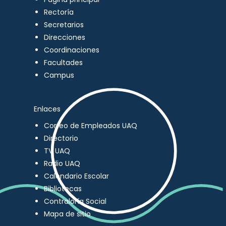
Rectoría
Secretarios
Direcciones
Coordinaciones
Facultades
Campus
Enlaces
Correo de Empleados UAQ
Directorio
TV UAQ
Radio UAQ
Calendario Escolar
Bibliotecas
Contraloría Social
Mapa de sitio