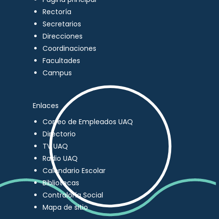
Rectoría
Secretarios
Direcciones
Coordinaciones
Facultades
Campus
Enlaces
Correo de Empleados UAQ
Directorio
TV UAQ
Radio UAQ
Calendario Escolar
Bibliotecas
Contraloría Social
Mapa de sitio