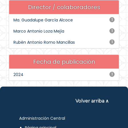
Director / colaboradores
Ma. Guadalupe García Alcoce
1
Marco Antonio Loza Mejía
1
Rubén Antonio Romo Mancillas
1
Fecha de publicación
2024
1
Volver arriba ∧
Administración Central
Página principal