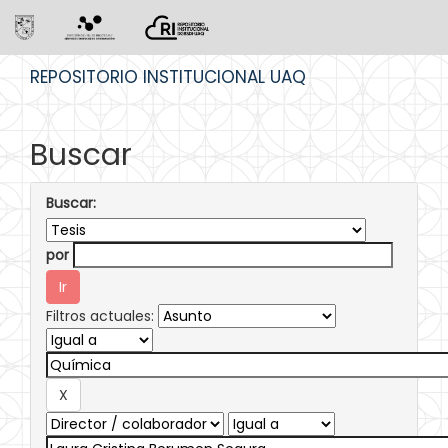
Skip
REPOSITORIO INSTITUCIONAL UAQ
navigation
Buscar
Buscar:
por
Filtros actuales: