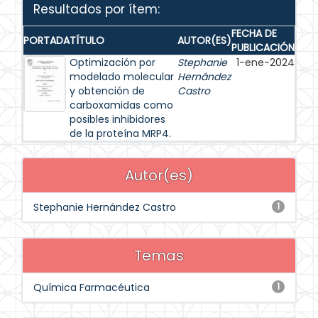
Resultados por ítem:
FECHA DE
PORTADA
TÍTULO
AUTOR(ES)
PUBLICACIÓN
Optimización por
Stephanie
1-ene-2024
modelado molecular
Hernández
y obtención de
Castro
carboxamidas como
posibles inhibidores
de la proteína MRP4.
Autor(es)
Stephanie Hernández Castro
1
Temas
Química Farmacéutica
1