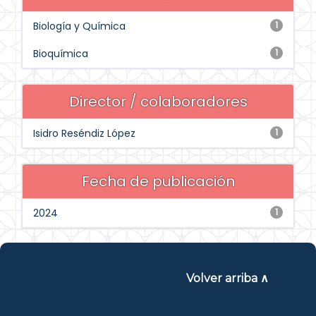
Biología y Química
1
Bioquímica
1
Director / colaboradores
Isidro Reséndiz López
1
Fecha de publicación
2024
1
Volver arriba ∧