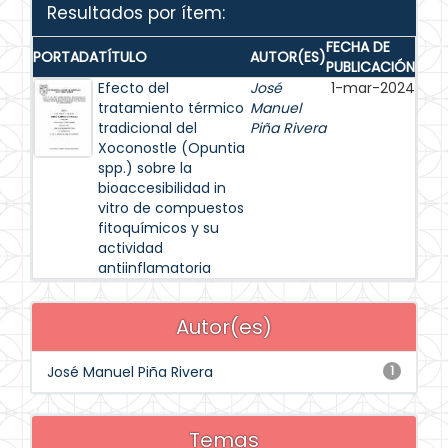
Resultados por ítem:
FECHA DE
PORTADA
TÍTULO
AUTOR(ES)
PUBLICACIÓN
Efecto del
José
1-mar-2024
tratamiento térmico
Manuel
tradicional del
Piña Rivera
Xoconostle (Opuntia
spp.) sobre la
bioaccesibilidad in
vitro de compuestos
fitoquímicos y su
actividad
antiinflamatoria
Autor(es)
José Manuel Piña Rivera
1
Temas