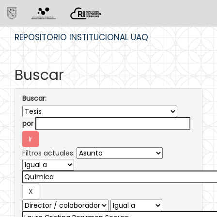
Skip
REPOSITORIO INSTITUCIONAL UAQ
navigation
Buscar
Buscar:
por
Filtros actuales: