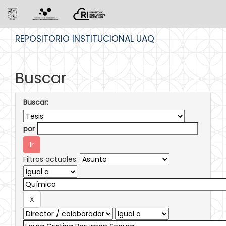
Skip
REPOSITORIO INSTITUCIONAL UAQ
navigation
Buscar
Buscar:
por
Filtros actuales: