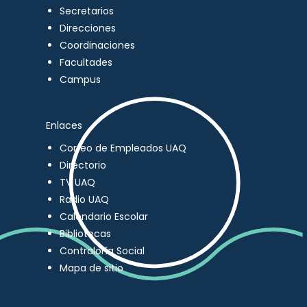
Secretarios
Direcciones
Coordinaciones
Facultades
Campus
Enlaces
Correo de Empleados UAQ
Directorio
TV UAQ
Radio UAQ
Calendario Escolar
Bibliotecas
Contraloría Social
Mapa de sitio