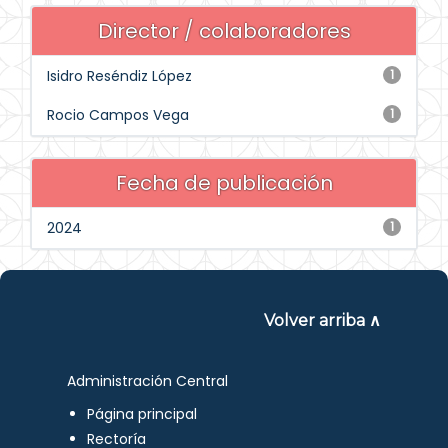
Director / colaboradores
Isidro Reséndiz López
1
Rocio Campos Vega
1
Fecha de publicación
2024
1
Volver arriba ∧
Administración Central
Página principal
Rectoría