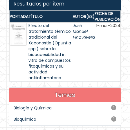
Resultados por ítem:
FECHA DE
PORTADA
TÍTULO
AUTOR(ES)
PUBLICACIÓN
Efecto del
José
1-mar-2024
tratamiento térmico
Manuel
tradicional del
Piña Rivera
Xoconostle (Opuntia
spp.) sobre la
bioaccesibilidad in
vitro de compuestos
fitoquímicos y su
actividad
antiinflamatoria
Temas
Biología y Química
1
Bioquímica
1