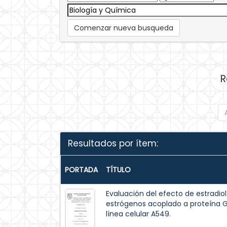
Comenzar nueva busqueda
R
Resultados por ítem:
PORTADA
TÍTULO
Evaluación del efecto de estradiol
estrógenos acoplado a proteína G
línea celular A549.