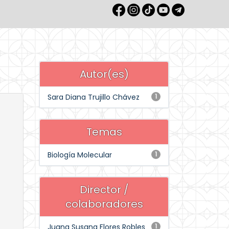
Autor(es)
Sara Diana Trujillo Chávez
1
Temas
Biología Molecular
1
Director /
colaboradores
Juana Susana Flores Robles
1