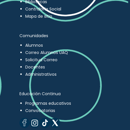
Bibliotecas
Contraloría Social
Mapa de sitio
Comunidades
Alumnos
Correo Alumnos UAQ
Solicitud Correo
Docentes
Administrativos
Educación Continua
Programas educativos
Convocatorias