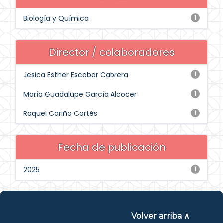
Biología y Química
1
Director / colaboradores
Jesica Esther Escobar Cabrera
1
María Guadalupe García Alcocer
1
Raquel Cariño Cortés
1
Fecha de publicación
2025
1
Volver arriba ∧