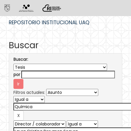
Skip
REPOSITORIO INSTITUCIONAL UAQ
navigation
Buscar
Buscar:
por
Filtros actuales: