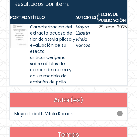
Resultados por ítem:
FECHA DE
PORTADA
TÍTULO
AUTOR(ES)
PUBLICACIÓN
Caracterización del
Mayra
29-ene-2025
extracto acuoso de
Lizbeth
flor de Stevia pilosa y
Vitela
evaluación de su
Ramos
efecto
anticancerígeno
sobre células de
cáncer de mama y
en un modelo de
embrión de pollo.
Autor(es)
Mayra Lizbeth Vitela Ramos
1
Temas