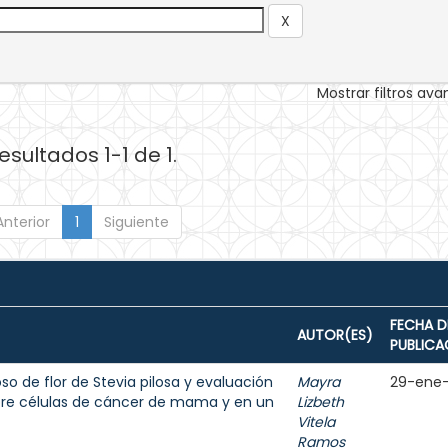
Mostrar filtros av
esultados 1-1 de 1.
Anterior
1
Siguiente
FECHA D
AUTOR(ES)
PUBLICA
o de flor de Stevia pilosa y evaluación
Mayra
29-ene
bre células de cáncer de mama y en un
Lizbeth
Vitela
Ramos