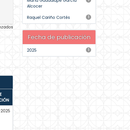
María Guadalupe García
Alcocer
Raquel Cariño Cortés
1
anzados
Fecha de publicación
2025
1
E
CIÓN
-2025