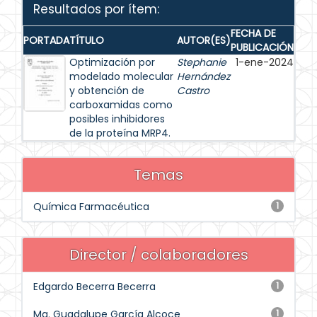
Resultados por ítem:
FECHA DE
PORTADA
TÍTULO
AUTOR(ES)
PUBLICACIÓN
Optimización por
Stephanie
1-ene-2024
modelado molecular
Hernández
y obtención de
Castro
carboxamidas como
posibles inhibidores
de la proteína MRP4.
Temas
Química Farmacéutica
1
Director / colaboradores
Edgardo Becerra Becerra
1
Ma. Guadalupe García Alcoce
1