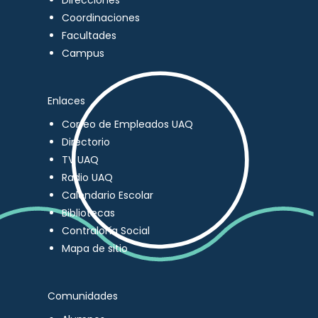
Direcciones
Coordinaciones
Facultades
Campus
Enlaces
Correo de Empleados UAQ
Directorio
TV UAQ
Radio UAQ
Calendario Escolar
Bibliotecas
Contraloría Social
Mapa de sitio
Comunidades