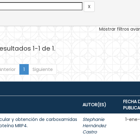
Mostrar filtros av
esultados 1-1 de 1.
Anterior
1
Siguiente
FECHA 
AUTOR(ES)
PUBLIC
cular y obtención de carboxamidas
Stephanie
1-ene
roteína MRP4.
Hernández
Castro