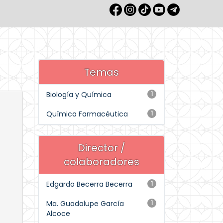
Temas
Biología y Química
1
Química Farmacéutica
1
Director /
colaboradores
Edgardo Becerra Becerra
1
Ma. Guadalupe García
1
Alcoce