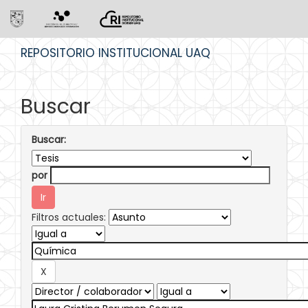
Skip
REPOSITORIO INSTITUCIONAL UAQ
navigation
Buscar
Buscar:
por
Filtros actuales: