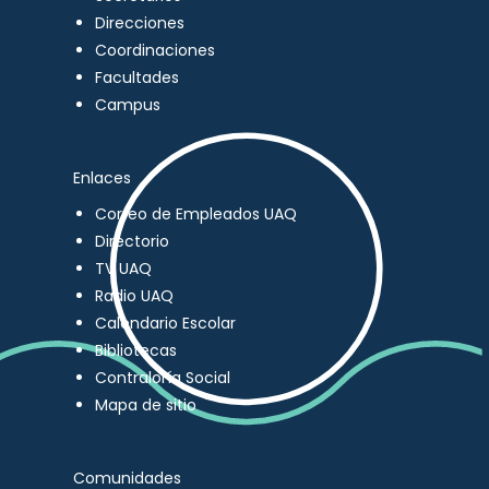
Direcciones
Coordinaciones
Facultades
Campus
Enlaces
Correo de Empleados UAQ
Directorio
TV UAQ
Radio UAQ
Calendario Escolar
Bibliotecas
Contraloría Social
Mapa de sitio
Comunidades