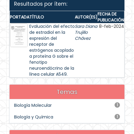
Resultados por ítem:
FECHA DE
PORTADA
TÍTULO
AUTOR(ES)
PUBLICACIÓN
Evaluación del efecto
Sara Diana
8-feb-2024
de estradiol en la
Trujillo
expresión del
Chávez
receptor de
estrógenos acoplado
a proteína G sobre el
fenotipo
neuroendócrino de la
línea celular A549.
Temas
Biología Molecular
1
Biología y Química
1