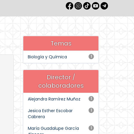
Temas
Biología y Química
1
Director /
colaboradores
Alejandra Ramírez Muñoz
1
Jesica Esther Escobar
1
Cabrera
María Guadalupe García
1