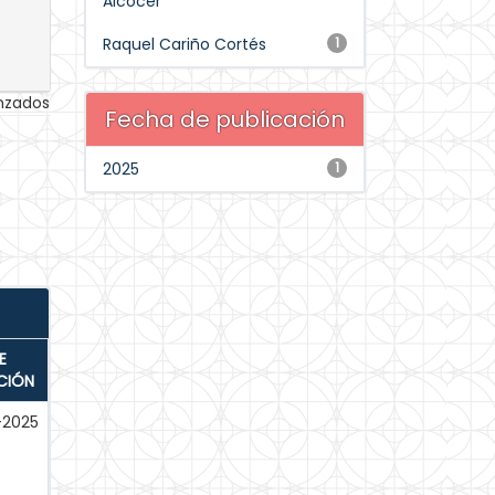
Alcocer
Raquel Cariño Cortés
1
anzados
Fecha de publicación
2025
1
E
CIÓN
-2025