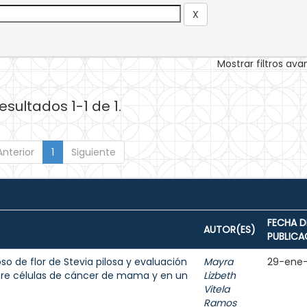
Mostrar filtros av
esultados 1-1 de 1.
Anterior
1
Siguiente
FECHA D
AUTOR(ES)
PUBLICA
o de flor de Stevia pilosa y evaluación
Mayra
29-ene
bre células de cáncer de mama y en un
Lizbeth
Vitela
Ramos