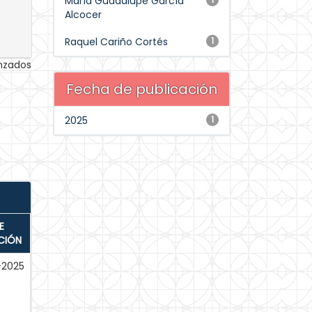
María Guadalupe García
Alcocer
Raquel Cariño Cortés
1
anzados
Fecha de publicación
2025
1
E
CIÓN
-2025