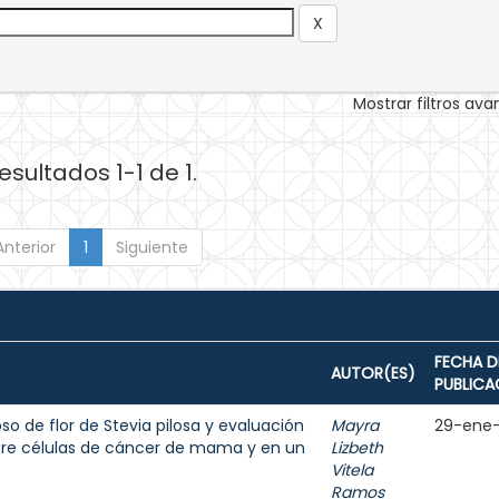
Mostrar filtros av
esultados 1-1 de 1.
Anterior
1
Siguiente
FECHA D
AUTOR(ES)
PUBLICA
o de flor de Stevia pilosa y evaluación
Mayra
29-ene
bre células de cáncer de mama y en un
Lizbeth
Vitela
Ramos