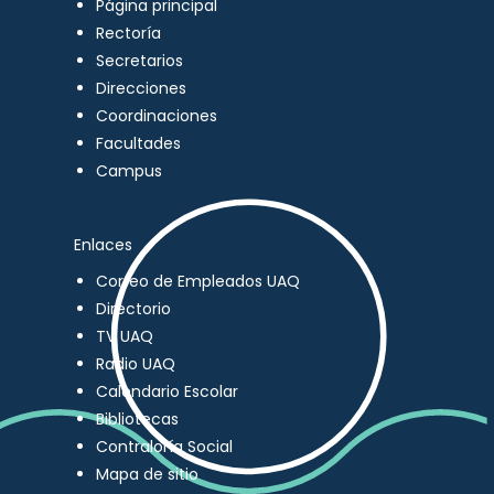
Página principal
Rectoría
Secretarios
Direcciones
Coordinaciones
Facultades
Campus
Enlaces
Correo de Empleados UAQ
Directorio
TV UAQ
Radio UAQ
Calendario Escolar
Bibliotecas
Contraloría Social
Mapa de sitio