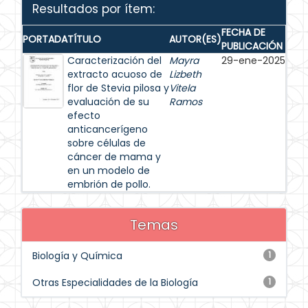
Resultados por ítem:
FECHA DE
PORTADA
TÍTULO
AUTOR(ES)
PUBLICACIÓN
Caracterización del
Mayra
29-ene-2025
extracto acuoso de
Lizbeth
flor de Stevia pilosa y
Vitela
evaluación de su
Ramos
efecto
anticancerígeno
sobre células de
cáncer de mama y
en un modelo de
embrión de pollo.
Temas
Biología y Química
1
Otras Especialidades de la Biología
1