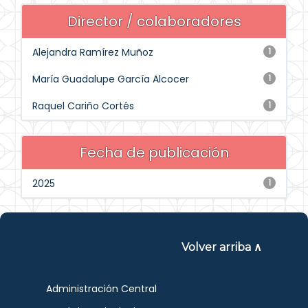
Director / colaboradores
Alejandra Ramírez Muñoz
1
María Guadalupe García Alcocer
1
Raquel Cariño Cortés
1
Fecha de publicación
2025
1
Volver arriba ∧
Administración Central