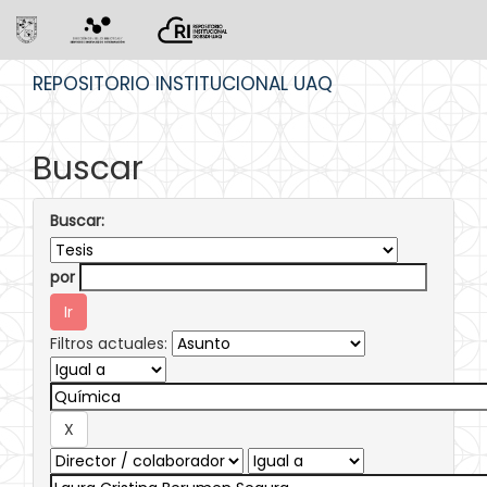
Skip
REPOSITORIO INSTITUCIONAL UAQ
navigation
Buscar
Buscar:
por
Filtros actuales: