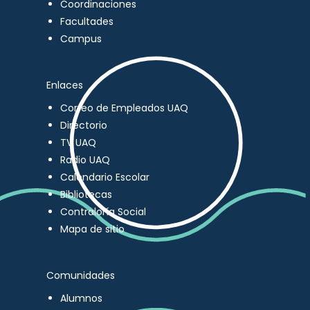
Coordinaciones
Facultades
Campus
Enlaces
Correo de Empleados UAQ
Directorio
TV UAQ
Radio UAQ
Calendario Escolar
Bibliotecas
Contraloría Social
Mapa de sitio
Comunidades
Alumnos