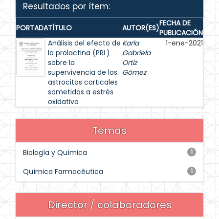
Resultados por ítem:
FECHA DE
PORTADA
TÍTULO
AUTOR(ES)
PUBLICACIÓN
Análisis del efecto de
Karla
1-ene-2021
la prolactina (PRL)
Gabriela
sobre la
Ortiz
supervivencia de los
Gömez
astrocitos corticales
sometidos a estrés
oxidativo
Temas
Biología y Química
1
Química Farmacéutica
1
Director / colaboradores