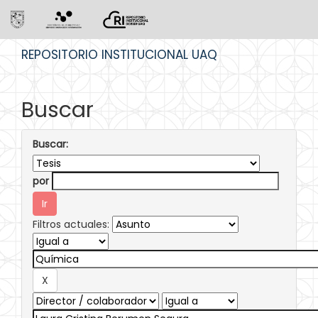
Skip
REPOSITORIO INSTITUCIONAL UAQ
navigation
Buscar
Buscar:
por
Filtros actuales: