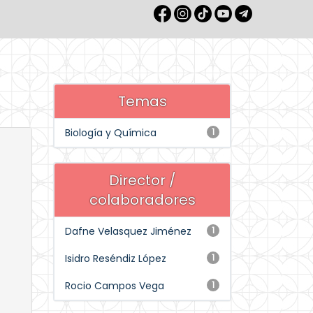
Temas
Biología y Química
1
Director /
colaboradores
Dafne Velasquez Jiménez
1
Isidro Reséndiz López
1
Rocio Campos Vega
1