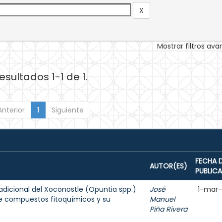
Mostrar filtros av
esultados 1-1 de 1.
Anterior
1
Siguiente
FECHA 
AUTOR(ES)
PUBLIC
adicional del Xoconostle (Opuntia spp.)
José
1-mar
 de compuestos fitoquímicos y su
Manuel
Piña Rivera