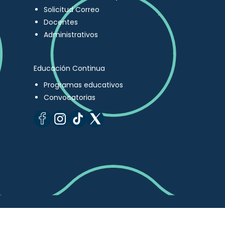
Solicitud Correo
Docentes
Administrativos
Educación Continua
Programas educativos
Convocatorias