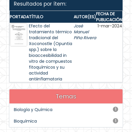
Resultados por ítem:
FECHA DE
PORTADA
TÍTULO
AUTOR(ES)
PUBLICACIÓN
Efecto del
José
1-mar-2024
tratamiento térmico
Manuel
tradicional del
Piña Rivera
Xoconostle (Opuntia
spp.) sobre la
bioaccesibilidad in
vitro de compuestos
fitoquímicos y su
actividad
antiinflamatoria
Temas
Biología y Química
1
Bioquímica
1