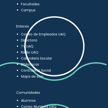
Facultades
Campus
Enlaces
Correo de Empleados UAQ
Directorio
TV UAQ
Radio UAQ
Calendario Escolar
Bibliotecas
Contraloría Social
Mapa de sitio
Comunidades
Alumnos
Correo Alumnos UAQ