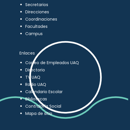
Secretarios
Direcciones
Coordinaciones
Facultades
Campus
Enlaces
Correo de Empleados UAQ
Directorio
TV UAQ
Radio UAQ
Calendario Escolar
Bibliotecas
Contraloría Social
Mapa de sitio