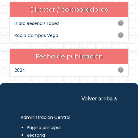
Director / colaboradores
Isidro Reséndiz López
1
Rocio Campos Vega
1
Fecha de publicación
2024
1
Volver arriba ∧
Administración Central
Página principal
Rectoría