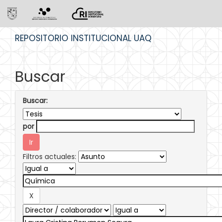
Skip
REPOSITORIO INSTITUCIONAL UAQ
navigation
Buscar
Buscar:
por
Filtros actuales: