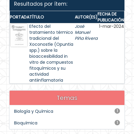
Resultados por ítem:
FECHA DE
PORTADA
TÍTULO
AUTOR(ES)
PUBLICACIÓN
Efecto del
José
1-mar-2024
tratamiento térmico
Manuel
tradicional del
Piña Rivera
Xoconostle (Opuntia
spp.) sobre la
bioaccesibilidad in
vitro de compuestos
fitoquímicos y su
actividad
antiinflamatoria
Temas
Biología y Química
1
Bioquímica
1