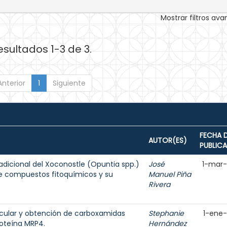
Mostrar filtros av
esultados 1-3 de 3.
Anterior
1
Siguiente
FECHA 
AUTOR(ES)
PUBLIC
adicional del Xoconostle (Opuntia spp.)
José
1-mar
 de compuestos fitoquímicos y su
Manuel Piña
Rivera
cular y obtención de carboxamidas
Stephanie
1-ene
roteína MRP4.
Hernández