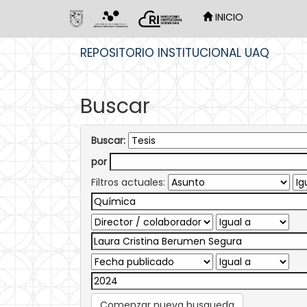
INICIO
Skip
REPOSITORIO INSTITUCIONAL UAQ
navigation
Buscar
Buscar:
por
Filtros actuales:
Comenzar nueva busqueda