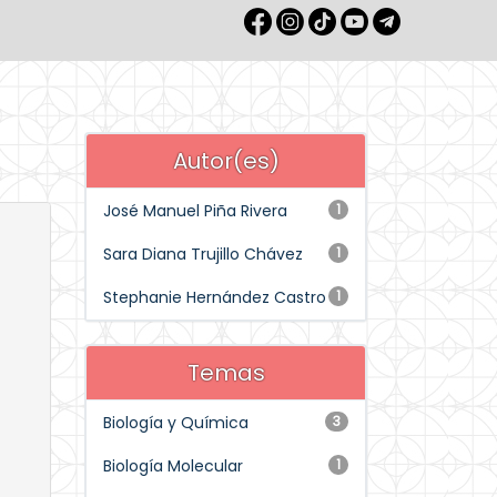
Autor(es)
José Manuel Piña Rivera
1
Sara Diana Trujillo Chávez
1
Stephanie Hernández Castro
1
Temas
Biología y Química
3
Biología Molecular
1