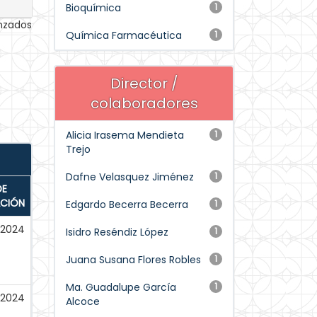
Bioquímica
1
anzados
Química Farmacéutica
1
Director /
colaboradores
Alicia Irasema Mendieta
1
Trejo
Dafne Velasquez Jiménez
1
DE
ACIÓN
Edgardo Becerra Becerra
1
-2024
Isidro Reséndiz López
1
Juana Susana Flores Robles
1
Ma. Guadalupe García
1
-2024
Alcoce