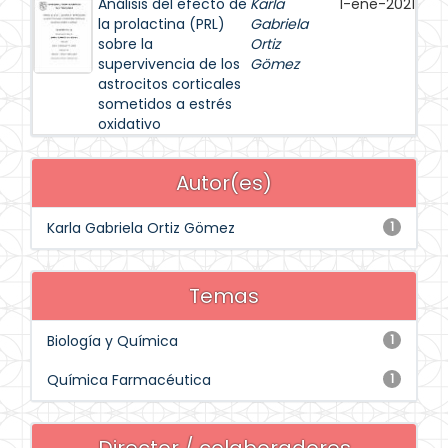
Análisis del efecto de
Karla
1-ene-2021
la prolactina (PRL)
Gabriela
sobre la
Ortiz
supervivencia de los
Gömez
astrocitos corticales
sometidos a estrés
oxidativo
Autor(es)
Karla Gabriela Ortiz Gömez
1
Temas
Biología y Química
1
Química Farmacéutica
1