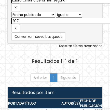
Comenzar nueva busqueda
Mostrar filtros avanzados
Resultados 1-1 de 1.
Anterior
1
Siguiente
Resultados por ítem:
FECHA DE
PORTADA
TÍTULO
AUTOR(ES)
PUBLICACIÓN