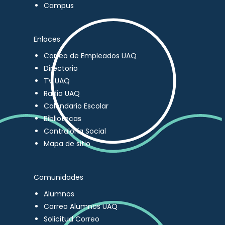
Campus
Enlaces
Correo de Empleados UAQ
Directorio
TV UAQ
Radio UAQ
Calendario Escolar
Bibliotecas
Contraloría Social
Mapa de sitio
Comunidades
Alumnos
Correo Alumnos UAQ
Solicitud Correo