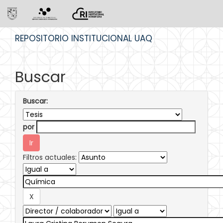
Skip
REPOSITORIO INSTITUCIONAL UAQ
navigation
Buscar
Buscar:
por
Filtros actuales: