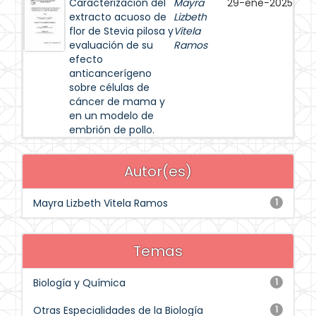
Caracterización del
Mayra
29-ene-2025
extracto acuoso de
Lizbeth
flor de Stevia pilosa y
Vitela
evaluación de su
Ramos
efecto
anticancerígeno
sobre células de
cáncer de mama y
en un modelo de
embrión de pollo.
Autor(es)
Mayra Lizbeth Vitela Ramos
1
Temas
Biología y Química
1
Otras Especialidades de la Biología
1