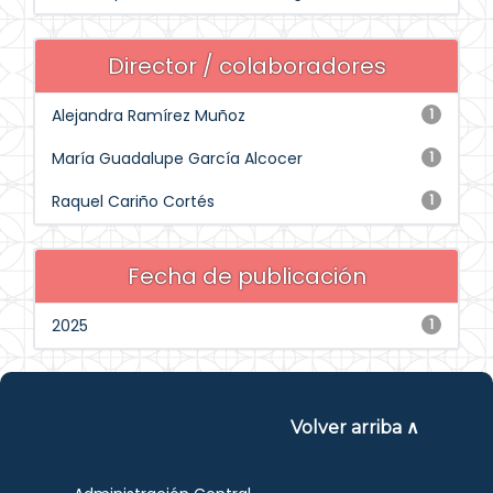
Director / colaboradores
Alejandra Ramírez Muñoz
1
María Guadalupe García Alcocer
1
Raquel Cariño Cortés
1
Fecha de publicación
2025
1
Volver arriba ∧