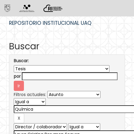
Skip
REPOSITORIO INSTITUCIONAL UAQ
navigation
Buscar
Buscar:
por
Filtros actuales: