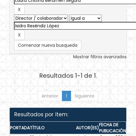
Comenzar nueva busqueda
Mostrar filtros avanzados
Resultados 1-1 de 1.
Anterior
1
Siguiente
Resultados por ítem:
FECHA DE
PORTADA
TÍTULO
AUTOR(ES)
PUBLICACIÓN