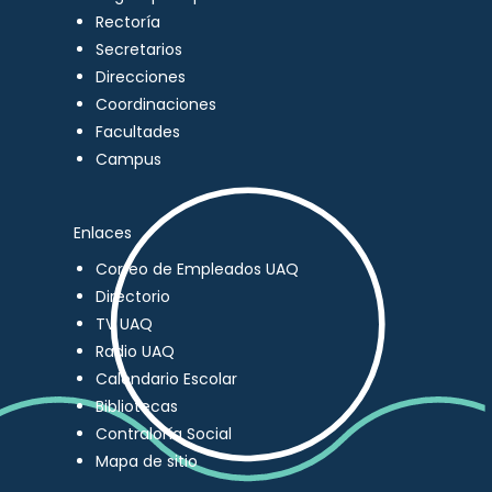
Rectoría
Secretarios
Direcciones
Coordinaciones
Facultades
Campus
Enlaces
Correo de Empleados UAQ
Directorio
TV UAQ
Radio UAQ
Calendario Escolar
Bibliotecas
Contraloría Social
Mapa de sitio