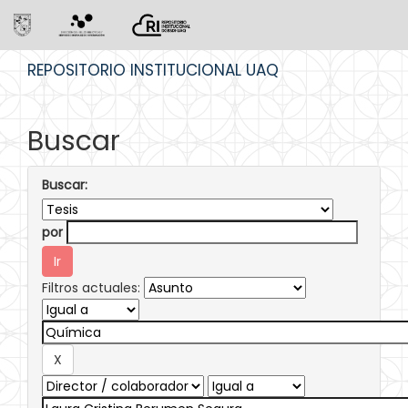
Skip
REPOSITORIO INSTITUCIONAL UAQ
navigation
Buscar
Buscar:
por
Filtros actuales: