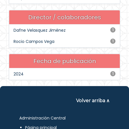
Director / colaboradores
Dafne Velasquez Jiménez
1
Rocio Campos Vega
1
Fecha de publicación
2024
1
Volver arriba ∧
Administración Central
Página principal