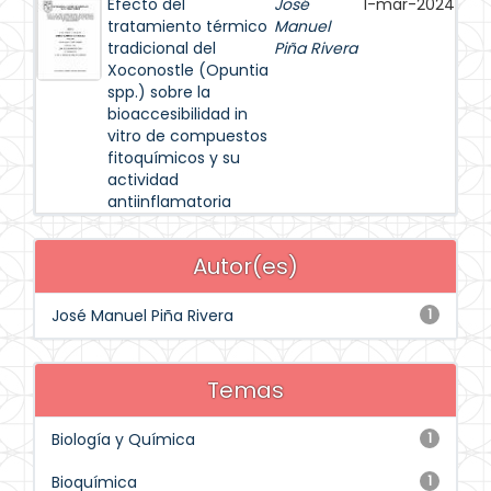
Efecto del
José
1-mar-2024
tratamiento térmico
Manuel
tradicional del
Piña Rivera
Xoconostle (Opuntia
spp.) sobre la
bioaccesibilidad in
vitro de compuestos
fitoquímicos y su
actividad
antiinflamatoria
Autor(es)
José Manuel Piña Rivera
1
Temas
Biología y Química
1
Bioquímica
1