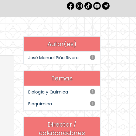
Autor(es)
José Manuel Piña Rivera
1
Temas
Biología y Química
1
Bioquímica
1
Director /
colaboradores