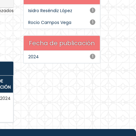
anzados
Isidro Reséndiz López
1
Rocio Campos Vega
1
Fecha de publicación
2024
1
DE
ACIÓN
-2024