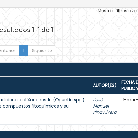
Mostrar filtros av
esultados 1-1 de 1.
Anterior
1
Siguiente
FECHA 
AUTOR(ES)
PUBLIC
adicional del Xoconostle (Opuntia spp.)
José
1-mar
 de compuestos fitoquímicos y su
Manuel
Piña Rivera