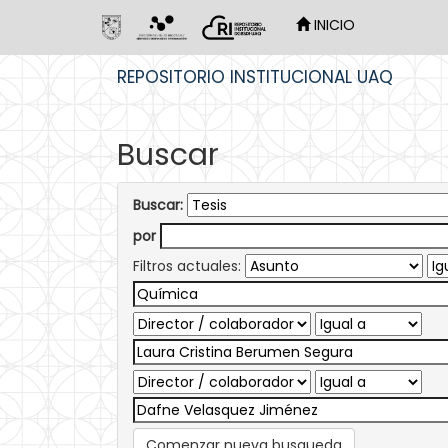
INICIO
Skip
REPOSITORIO INSTITUCIONAL UAQ
navigation
Buscar
Buscar:
por
Filtros actuales:
Comenzar nueva busqueda