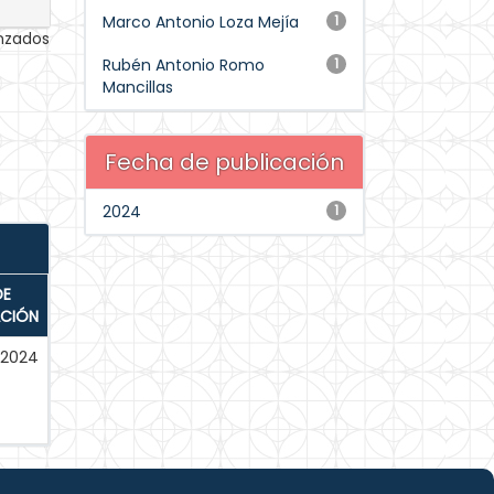
Marco Antonio Loza Mejía
1
anzados
Rubén Antonio Romo
1
Mancillas
Fecha de publicación
2024
1
DE
ACIÓN
-2024