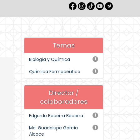
Temas
Biología y Química
1
Química Farmacéutica
1
Director /
colaboradores
Edgardo Becerra Becerra
1
Ma. Guadalupe García
1
Alcoce