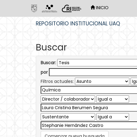
INICIO
Skip
REPOSITORIO INSTITUCIONAL UAQ
navigation
Buscar
Buscar:
por
Filtros actuales:
Comenzar nueva busqueda