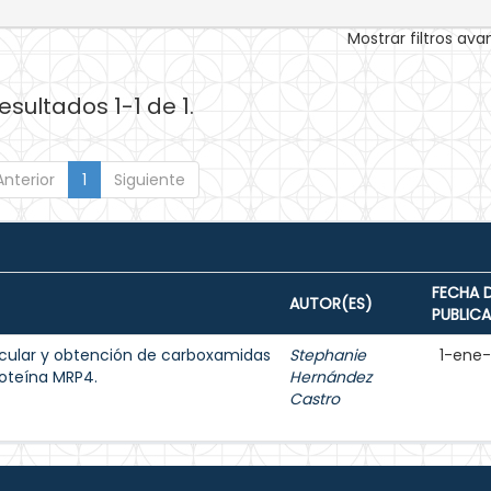
Mostrar filtros av
esultados 1-1 de 1.
Anterior
1
Siguiente
FECHA 
AUTOR(ES)
PUBLIC
cular y obtención de carboxamidas
Stephanie
1-ene
roteína MRP4.
Hernández
Castro