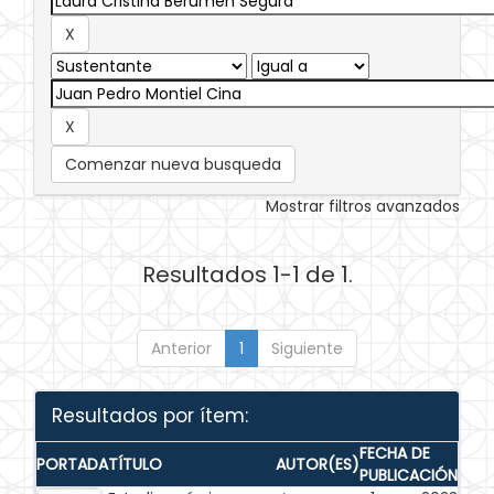
Comenzar nueva busqueda
Mostrar filtros avanzados
Resultados 1-1 de 1.
Anterior
1
Siguiente
Resultados por ítem:
FECHA DE
PORTADA
TÍTULO
AUTOR(ES)
PUBLICACIÓN