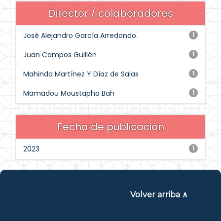
Director / colaboradores
José Alejandro García Arredondo.
1
Juan Campos Guillén
1
Mahinda Martínez Y Díaz de Salas
1
Mamadou Moustapha Bah
1
Fecha de publicación
2023
1
Volver arriba ∧