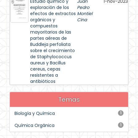
Estudio químico y
Juan
1-nov-2023
exploración de los
Pedro
efectos de extractos
Montiel
orgánicos y
Cina
compuestos
mayoritarios de las
partes aéreas de
Buddleja perfoliata
sobre el crecimiento
de Staphylococcus
aureus y Bacillus
cereus, cepas
resistentes a
antibióticos
Temas
Biología y Química
1
Química Orgánica
1