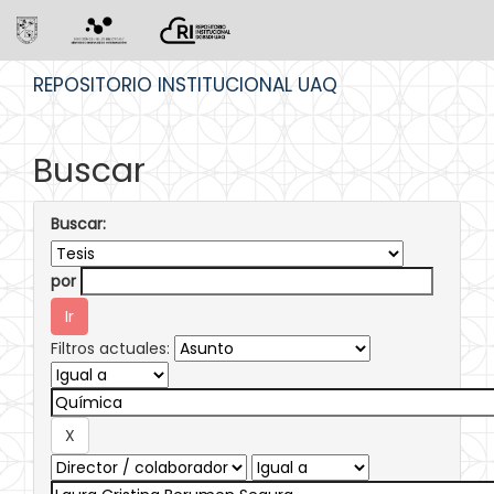
Skip
REPOSITORIO INSTITUCIONAL UAQ
navigation
Buscar
Buscar:
por
Filtros actuales: