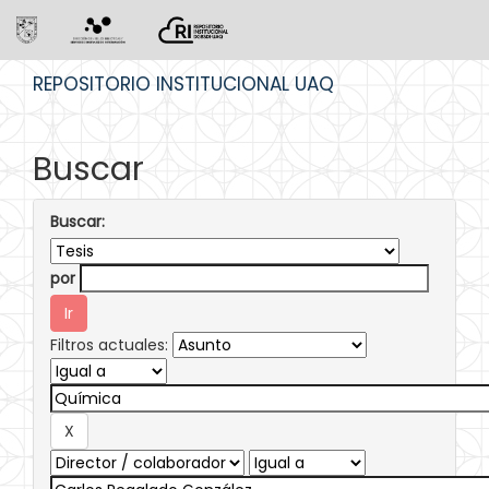
Skip
REPOSITORIO INSTITUCIONAL UAQ
navigation
Buscar
Buscar:
por
Filtros actuales: