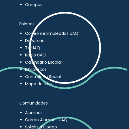
Campus
Enlaces
Correo de Empleados UAQ
Directorio
TV UAQ
Radio UAQ
Calendario Escolar
Bibliotecas
Contraloría Social
Mapa de sitio
Comunidades
Alumnos
Correo Alumnos UAQ
Solicitud Correo