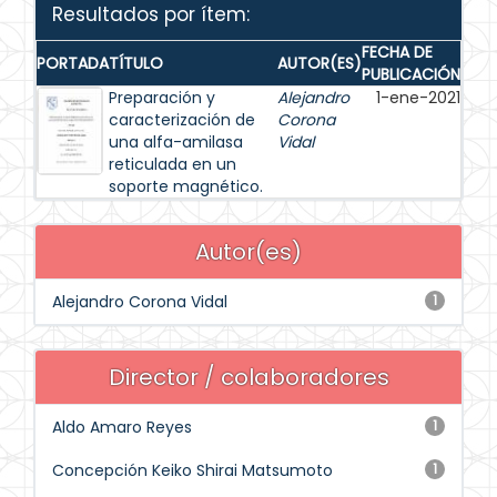
Resultados por ítem:
FECHA DE
PORTADA
TÍTULO
AUTOR(ES)
PUBLICACIÓN
Preparación y
Alejandro
1-ene-2021
caracterización de
Corona
una alfa-amilasa
Vidal
reticulada en un
soporte magnético.
Autor(es)
Alejandro Corona Vidal
1
Director / colaboradores
Aldo Amaro Reyes
1
Concepción Keiko Shirai Matsumoto
1