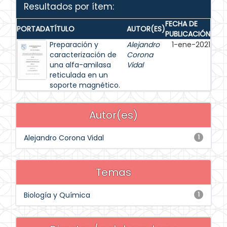
Resultados por ítem:
FECHA DE
PORTADA
TÍTULO
AUTOR(ES)
PUBLICACIÓN
Preparación y
Alejandro
1-ene-2021
caracterización de
Corona
una alfa-amilasa
Vidal
reticulada en un
soporte magnético.
Autor(es)
Alejandro Corona Vidal
1
Temas
Biología y Química
1