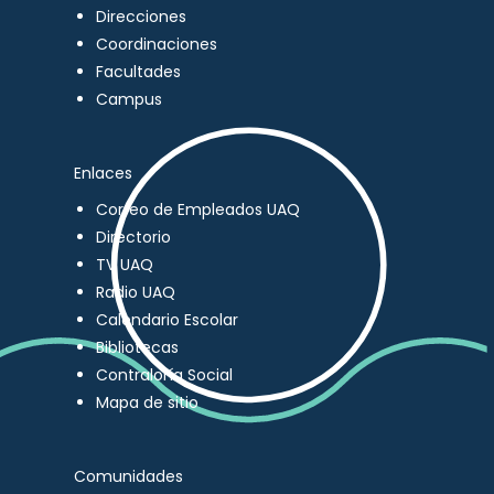
Direcciones
Coordinaciones
Facultades
Campus
Enlaces
Correo de Empleados UAQ
Directorio
TV UAQ
Radio UAQ
Calendario Escolar
Bibliotecas
Contraloría Social
Mapa de sitio
Comunidades