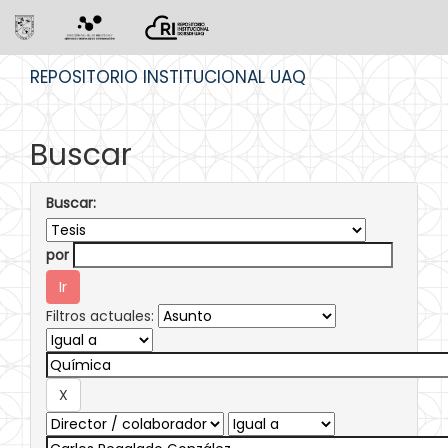
Skip
REPOSITORIO INSTITUCIONAL UAQ
navigation
Buscar
Buscar:
por
Filtros actuales: