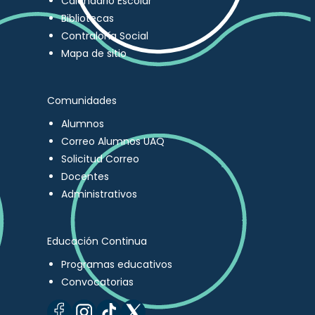
Calendario Escolar
Bibliotecas
Contraloría Social
Mapa de sitio
Comunidades
Alumnos
Correo Alumnos UAQ
Solicitud Correo
Docentes
Administrativos
Educación Continua
Programas educativos
Convocatorias