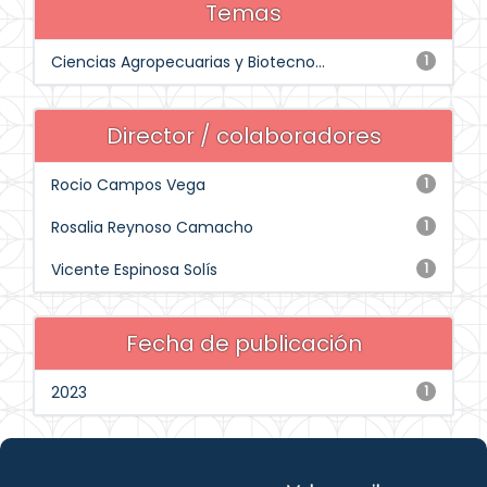
Temas
Ciencias Agropecuarias y Biotecno...
1
Director / colaboradores
Rocio Campos Vega
1
Rosalia Reynoso Camacho
1
Vicente Espinosa Solís
1
Fecha de publicación
2023
1