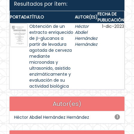
Resultados por ítem:
FECHA DE
PORTADA
TÍTULO
AUTOR(ES)
PUBLICACIÓN
Obtención de un
Héctor
1-dic-2023
extracto enriquecido
Abdiel
de β-glucanos a
Hernández
partir de levadura
Hernández
agotada de cerveza
mediante
microondas y
ultrasonido, asistido
enzimáticamente y
evaluación de su
actividad biológica
Autor(es)
Héctor Abdiel Hernández Hernández
1