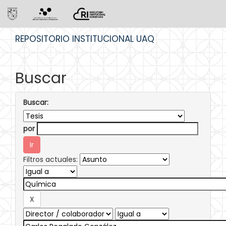
Skip
REPOSITORIO INSTITUCIONAL UAQ
navigation
Buscar
Buscar:
por
Filtros actuales: