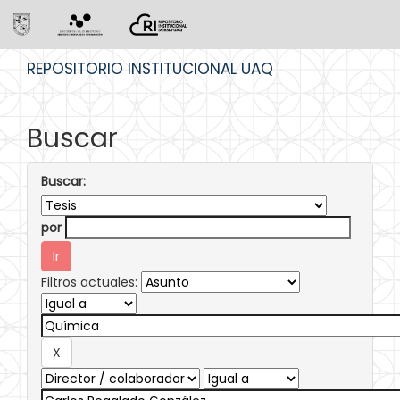
Skip
REPOSITORIO INSTITUCIONAL UAQ
navigation
Buscar
Buscar:
por
Filtros actuales: