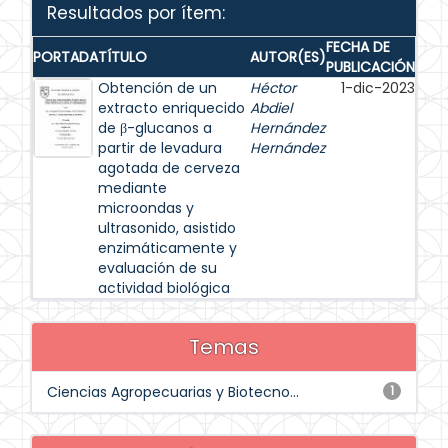
Resultados por ítem:
FECHA DE
PORTADA
TÍTULO
AUTOR(ES)
PUBLICACIÓN
Obtención de un
Héctor
1-dic-2023
extracto enriquecido
Abdiel
de β-glucanos a
Hernández
partir de levadura
Hernández
agotada de cerveza
mediante
microondas y
ultrasonido, asistido
enzimáticamente y
evaluación de su
actividad biológica
Temas
Ciencias Agropecuarias y Biotecno...
1