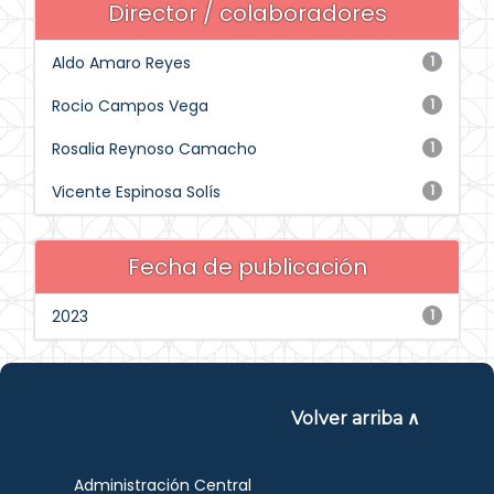
Director / colaboradores
Aldo Amaro Reyes
1
Rocio Campos Vega
1
Rosalia Reynoso Camacho
1
Vicente Espinosa Solís
1
Fecha de publicación
2023
1
Volver arriba ∧
Administración Central