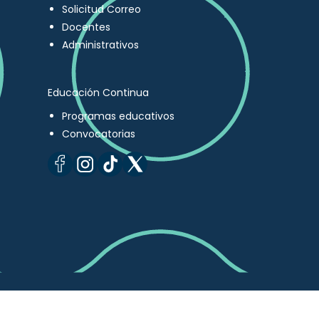
Solicitud Correo
Docentes
Administrativos
Educación Continua
Programas educativos
Convocatorias