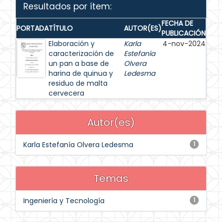
Resultados por ítem:
FECHA DE
PORTADA
TÍTULO
AUTOR(ES)
PUBLICACIÓN
Elaboración y
Karla
4-nov-2024
caracterización de
Estefanía
un pan a base de
Olvera
harina de quinua y
Ledesma
residuo de malta
cervecera
Autor(es)
Karla Estefanía Olvera Ledesma
1
Temas
Ingeniería y Tecnología
1