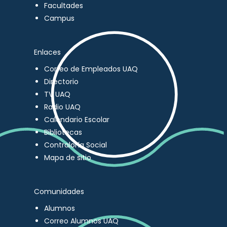
Facultades
Campus
Enlaces
Correo de Empleados UAQ
Directorio
TV UAQ
Radio UAQ
Calendario Escolar
Bibliotecas
Contraloría Social
Mapa de sitio
Comunidades
Alumnos
Correo Alumnos UAQ