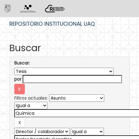
Skip
REPOSITORIO INSTITUCIONAL UAQ
navigation
Buscar
Buscar:
por
Filtros actuales: