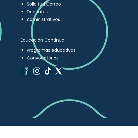
Solicitud Correo
Docentes
Administrativos
Educación Continua
Programas educativos
Convocatorias