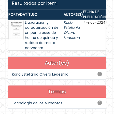
Resultados por ítem:
FECHA DE
PORTADA
TÍTULO
AUTOR(ES)
PUBLICACIÓN
Elaboración y
Karla
4-nov-2024
caracterización de
Estefanía
un pan a base de
Olvera
harina de quinua y
Ledesma
residuo de malta
cervecera
Autor(es)
Karla Estefanía Olvera Ledesma
1
Temas
Tecnología de los Alimentos
1