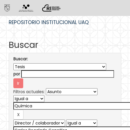
Skip
REPOSITORIO INSTITUCIONAL UAQ
navigation
Buscar
Buscar:
por
Filtros actuales: