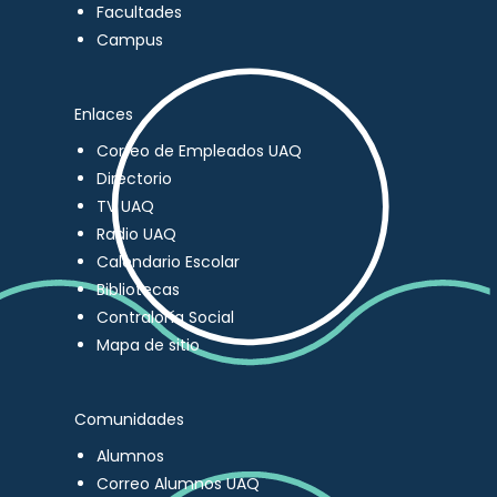
Facultades
Campus
Enlaces
Correo de Empleados UAQ
Directorio
TV UAQ
Radio UAQ
Calendario Escolar
Bibliotecas
Contraloría Social
Mapa de sitio
Comunidades
Alumnos
Correo Alumnos UAQ