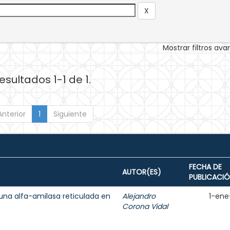
Mostrar filtros av
esultados 1-1 de 1.
Anterior
1
Siguiente
FECHA DE
AUTOR(ES)
PUBLICACI
una alfa-amilasa reticulada en
Alejandro
1-ene
Corona Vidal