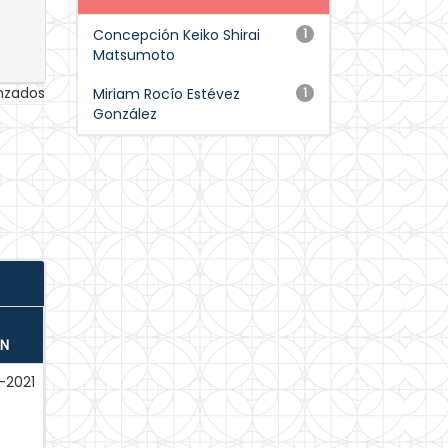
Concepción Keiko Shirai
1
Matsumoto
anzados
Miriam Rocío Estévez
1
González
ÓN
-2021