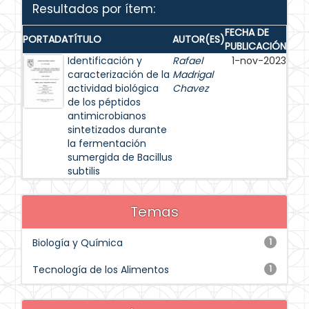
Resultados por ítem:
FECHA DE
PORTADA
TÍTULO
AUTOR(ES)
PUBLICACIÓN
Identificación y
Rafael
1-nov-2023
caracterización de la
Madrigal
actividad biológica
Chavez
de los péptidos
antimicrobianos
sintetizados durante
la fermentación
sumergida de Bacillus
subtilis
Temas
Biología y Química
1
Tecnología de los Alimentos
1