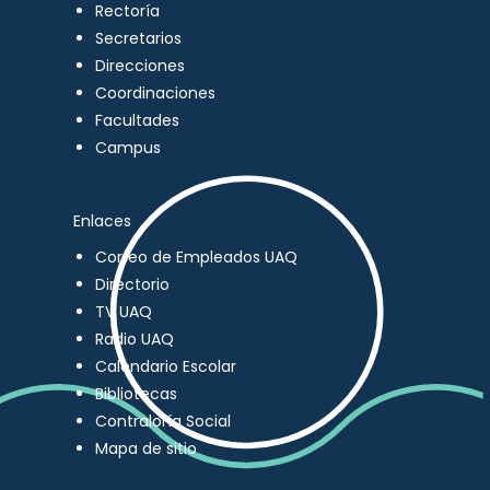
Rectoría
Secretarios
Direcciones
Coordinaciones
Facultades
Campus
Enlaces
Correo de Empleados UAQ
Directorio
TV UAQ
Radio UAQ
Calendario Escolar
Bibliotecas
Contraloría Social
Mapa de sitio