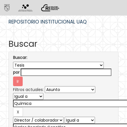
Skip
REPOSITORIO INSTITUCIONAL UAQ
navigation
Buscar
Buscar:
por
Filtros actuales: