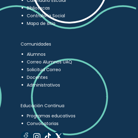
Calendario Escolar
Bibliotecas
Contraloría Social
Mapa de sitio
Comunidades
Alumnos
Correo Alumnos UAQ
Solicitud Correo
Docentes
Administrativos
Educación Continua
Programas educativos
Convocatorias