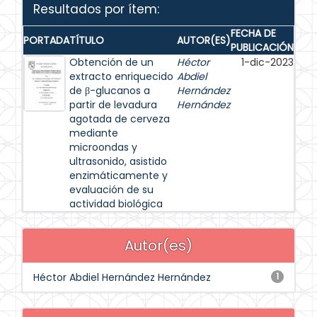
Resultados por ítem:
FECHA DE
PORTADA
TÍTULO
AUTOR(ES)
PUBLICACIÓN
Obtención de un
Héctor
1-dic-2023
extracto enriquecido
Abdiel
de β-glucanos a
Hernández
partir de levadura
Hernández
agotada de cerveza
mediante
microondas y
ultrasonido, asistido
enzimáticamente y
evaluación de su
actividad biológica
Autor(es)
Héctor Abdiel Hernández Hernández
1