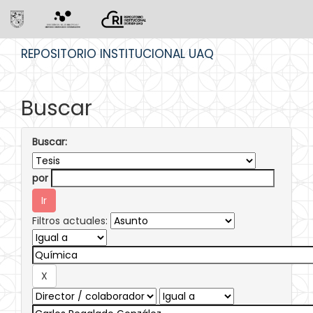
Skip
REPOSITORIO INSTITUCIONAL UAQ
navigation
Buscar
Buscar:
por
Filtros actuales: