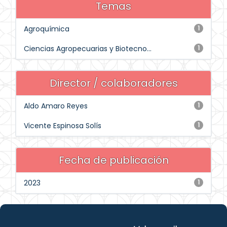
Temas
Agroquímica
1
Ciencias Agropecuarias y Biotecno...
1
Director / colaboradores
Aldo Amaro Reyes
1
Vicente Espinosa Solís
1
Fecha de publicación
2023
1