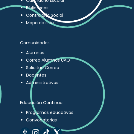
Calendario Escolar
Bibliotecas
Contraloría Social
Mapa de sitio
Comunidades
Alumnos
Correo Alumnos UAQ
Solicitud Correo
Docentes
Administrativos
Educación Continua
Programas educativos
Convocatorias