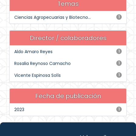
Temas
Ciencias Agropecuarias y Biotecno...
1
Director / colaboradores
Aldo Amaro Reyes
1
Rosalia Reynoso Camacho
1
Vicente Espinosa Solís
1
Fecha de publicación
2023
1