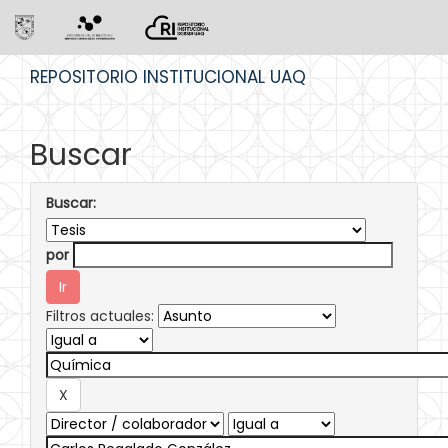
Skip
REPOSITORIO INSTITUCIONAL UAQ
navigation
Buscar
Buscar:
por
Filtros actuales: