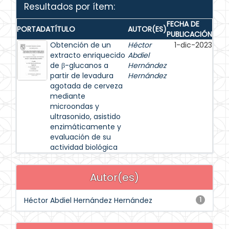
Resultados por ítem:
FECHA DE
PORTADA
TÍTULO
AUTOR(ES)
PUBLICACIÓN
Obtención de un
Héctor
1-dic-2023
extracto enriquecido
Abdiel
de β-glucanos a
Hernández
partir de levadura
Hernández
agotada de cerveza
mediante
microondas y
ultrasonido, asistido
enzimáticamente y
evaluación de su
actividad biológica
Autor(es)
Héctor Abdiel Hernández Hernández
1