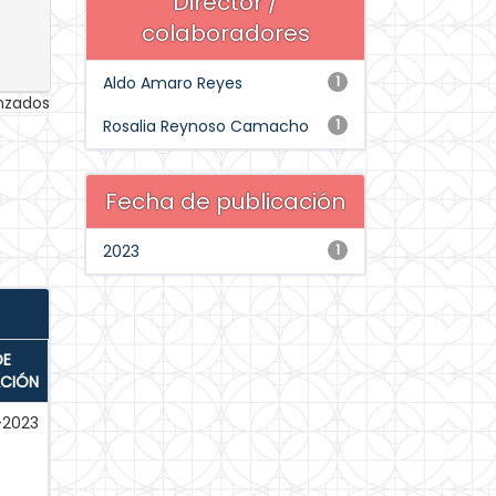
Director /
colaboradores
Aldo Amaro Reyes
1
anzados
Rosalia Reynoso Camacho
1
Fecha de publicación
2023
1
DE
ACIÓN
-2023