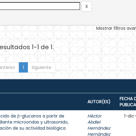
Mostrar filtros av
esultados 1-1 de 1.
Anterior
1
Siguiente
FECHA 
AUTOR(ES)
PUBLIC
cido de β-glucanos a partir de
Héctor
1-dic
iante microondas y ultrasonido,
Abdiel
ción de su actividad biológica
Hernández
Hernández