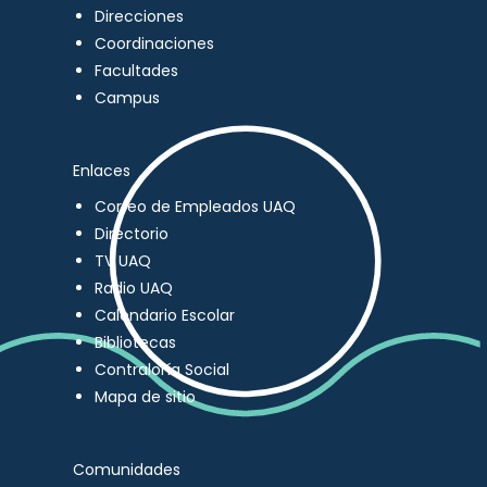
Direcciones
Coordinaciones
Facultades
Campus
Enlaces
Correo de Empleados UAQ
Directorio
TV UAQ
Radio UAQ
Calendario Escolar
Bibliotecas
Contraloría Social
Mapa de sitio
Comunidades