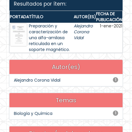
Resultados por ítem:
FECHA DE
PORTADA
TÍTULO
AUTOR(ES)
PUBLICACIÓN
Preparación y
Alejandro
1-ene-2021
caracterización de
Corona
una alfa-amilasa
Vidal
reticulada en un
soporte magnético.
Autor(es)
Alejandro Corona Vidal
1
Temas
Biología y Química
1