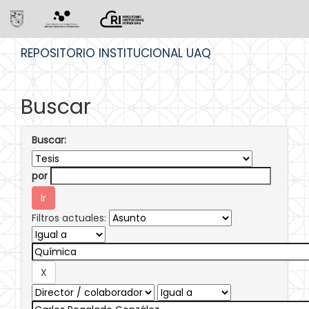
Skip
REPOSITORIO INSTITUCIONAL UAQ
navigation
Buscar
Buscar:
por
Filtros actuales: