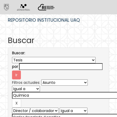
Skip
REPOSITORIO INSTITUCIONAL UAQ
navigation
Buscar
Buscar:
por
Filtros actuales: