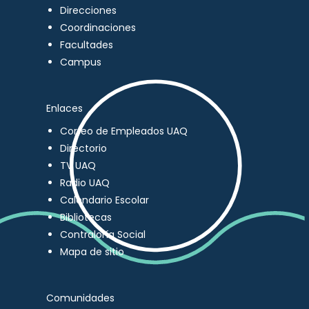
Direcciones
Coordinaciones
Facultades
Campus
Enlaces
Correo de Empleados UAQ
Directorio
TV UAQ
Radio UAQ
Calendario Escolar
Bibliotecas
Contraloría Social
Mapa de sitio
Comunidades