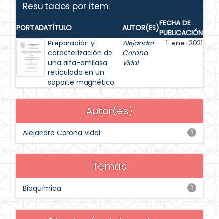
Resultados por ítem:
FECHA DE
PORTADA
TÍTULO
AUTOR(ES)
PUBLICACIÓN
Preparación y
Alejandro
1-ene-2021
caracterización de
Corona
una alfa-amilasa
Vidal
reticulada en un
soporte magnético.
Autor(es)
Alejandro Corona Vidal
1
Temas
Bioquímica
1