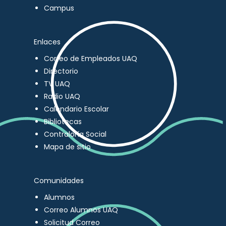
Campus
Enlaces
Correo de Empleados UAQ
Directorio
TV UAQ
Radio UAQ
Calendario Escolar
Bibliotecas
Contraloría Social
Mapa de sitio
Comunidades
Alumnos
Correo Alumnos UAQ
Solicitud Correo