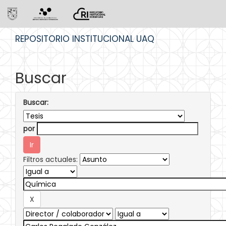
Skip
REPOSITORIO INSTITUCIONAL UAQ
navigation
Buscar
Buscar:
por
Filtros actuales: