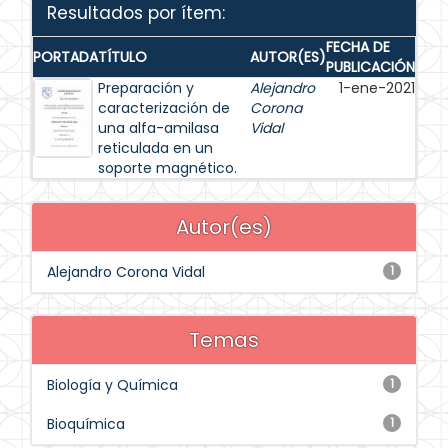
Resultados por ítem:
FECHA DE
PORTADA
TÍTULO
AUTOR(ES)
PUBLICACIÓN
Preparación y
Alejandro
1-ene-2021
caracterización de
Corona
una alfa-amilasa
Vidal
reticulada en un
soporte magnético.
Autor(es)
Alejandro Corona Vidal
1
Temas
Biología y Química
1
Bioquímica
1