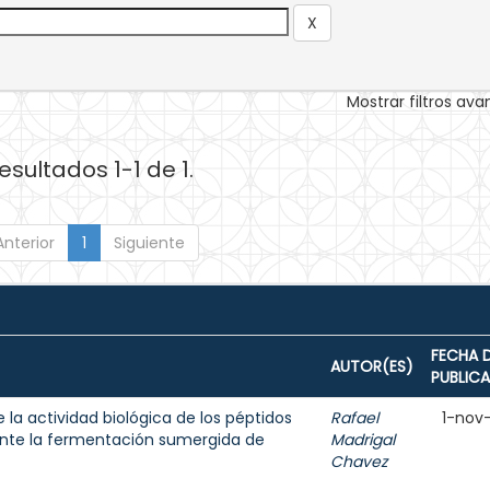
Mostrar filtros av
esultados 1-1 de 1.
Anterior
1
Siguiente
FECHA 
AUTOR(ES)
PUBLIC
e la actividad biológica de los péptidos
Rafael
1-nov
ante la fermentación sumergida de
Madrigal
Chavez