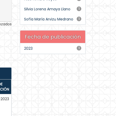
Silvia Lorena Amaya Llano
1
Sofía María Arvizu Medrano
1
anzados
Fecha de publicación
2023
1
DE
ACIÓN
-2023