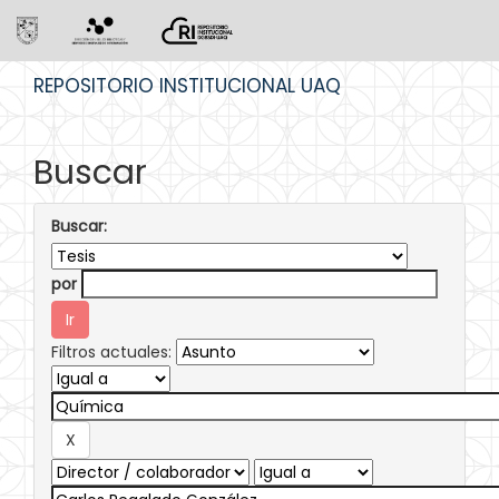
Skip
REPOSITORIO INSTITUCIONAL UAQ
navigation
Buscar
Buscar:
por
Filtros actuales: