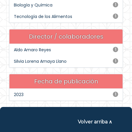
Biología y Química
1
Tecnología de los Alimentos
1
Director / colaboradores
Aldo Amaro Reyes
1
Silvia Lorena Amaya Llano
1
Fecha de publicación
2023
1
Volver arriba ∧