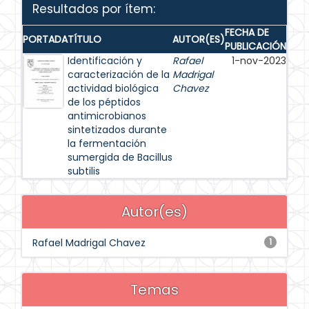
Resultados por ítem:
FECHA DE
PORTADA
TÍTULO
AUTOR(ES)
PUBLICACIÓN
Identificación y
Rafael
1-nov-2023
caracterización de la
Madrigal
actividad biológica
Chavez
de los péptidos
antimicrobianos
sintetizados durante
la fermentación
sumergida de Bacillus
subtilis
Autor(es)
Rafael Madrigal Chavez
1
Temas