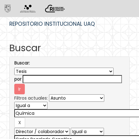
Skip
REPOSITORIO INSTITUCIONAL UAQ
navigation
Buscar
Buscar:
por
Filtros actuales: