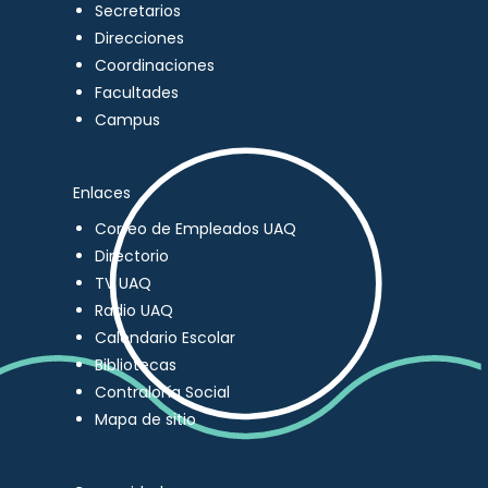
Secretarios
Direcciones
Coordinaciones
Facultades
Campus
Enlaces
Correo de Empleados UAQ
Directorio
TV UAQ
Radio UAQ
Calendario Escolar
Bibliotecas
Contraloría Social
Mapa de sitio