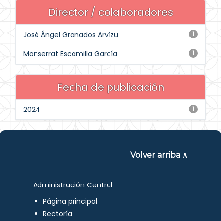
Director / colaboradores
José Ángel Granados Arvízu
1
Monserrat Escamilla García
1
Fecha de publicación
2024
1
Volver arriba ∧
Administración Central
Página principal
Rectoría