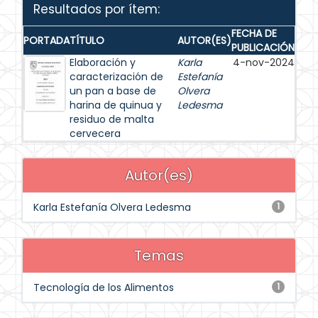
Resultados por ítem:
FECHA DE
PORTADA
TÍTULO
AUTOR(ES)
PUBLICACIÓN
Elaboración y
Karla
4-nov-2024
caracterización de
Estefanía
un pan a base de
Olvera
harina de quinua y
Ledesma
residuo de malta
cervecera
Autor(es)
Karla Estefanía Olvera Ledesma
1
Temas
Tecnología de los Alimentos
1