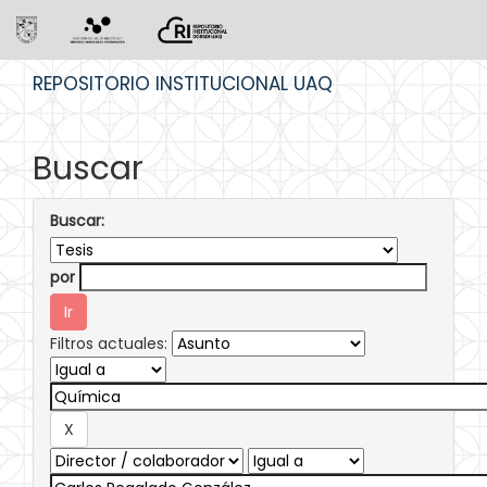
Skip
REPOSITORIO INSTITUCIONAL UAQ
navigation
Buscar
Buscar:
por
Filtros actuales: