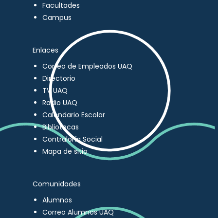
Facultades
Campus
Enlaces
Correo de Empleados UAQ
Directorio
TV UAQ
Radio UAQ
Calendario Escolar
Bibliotecas
Contraloría Social
Mapa de sitio
Comunidades
Alumnos
Correo Alumnos UAQ