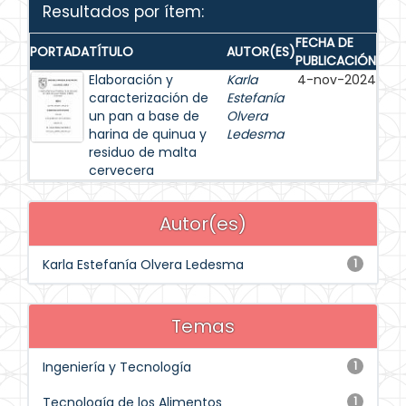
Resultados por ítem:
FECHA DE
PORTADA
TÍTULO
AUTOR(ES)
PUBLICACIÓN
Elaboración y
Karla
4-nov-2024
caracterización de
Estefanía
un pan a base de
Olvera
harina de quinua y
Ledesma
residuo de malta
cervecera
Autor(es)
Karla Estefanía Olvera Ledesma
1
Temas
Ingeniería y Tecnología
1
Tecnología de los Alimentos
1