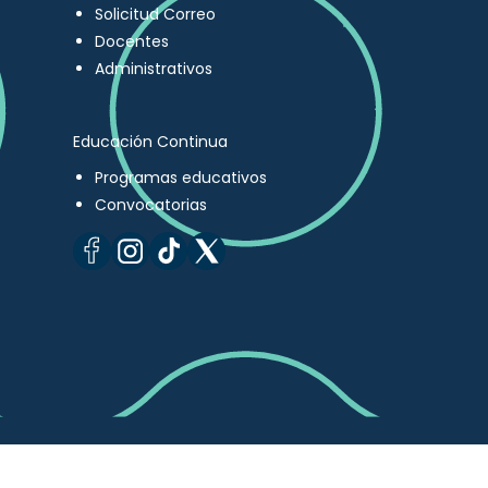
Solicitud Correo
Docentes
Administrativos
Educación Continua
Programas educativos
Convocatorias