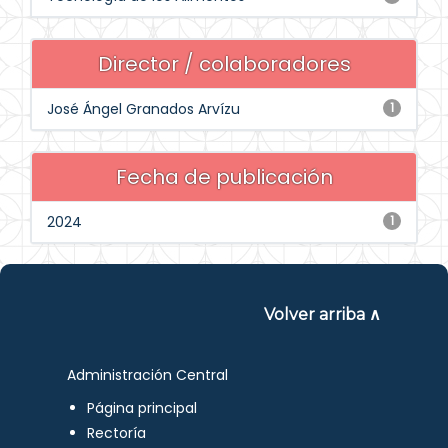
Director / colaboradores
José Ángel Granados Arvízu
1
Fecha de publicación
2024
1
Volver arriba ∧
Administración Central
Página principal
Rectoría