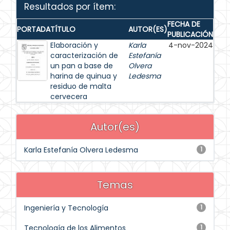
Resultados por ítem:
FECHA DE
PORTADA
TÍTULO
AUTOR(ES)
PUBLICACIÓN
Elaboración y
Karla
4-nov-2024
caracterización de
Estefanía
un pan a base de
Olvera
harina de quinua y
Ledesma
residuo de malta
cervecera
Autor(es)
Karla Estefanía Olvera Ledesma
1
Temas
Ingeniería y Tecnología
1
Tecnología de los Alimentos
1