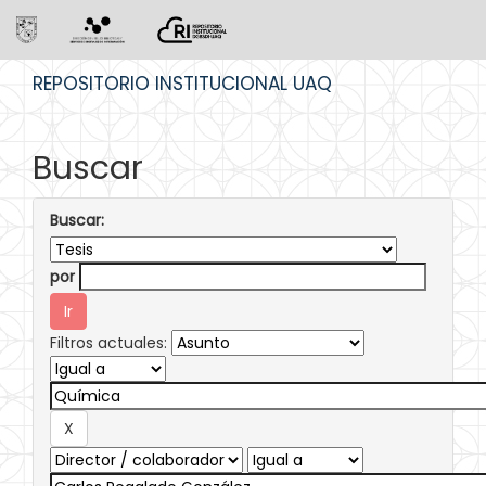
Skip
REPOSITORIO INSTITUCIONAL UAQ
navigation
Buscar
Buscar:
por
Filtros actuales: