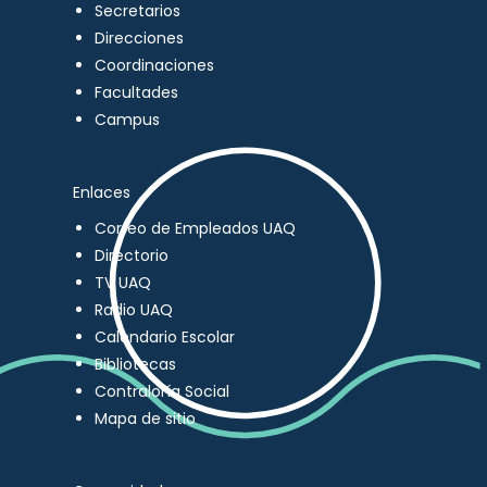
Secretarios
Direcciones
Coordinaciones
Facultades
Campus
Enlaces
Correo de Empleados UAQ
Directorio
TV UAQ
Radio UAQ
Calendario Escolar
Bibliotecas
Contraloría Social
Mapa de sitio