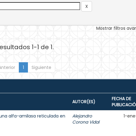
Mostrar filtros av
esultados 1-1 de 1.
Anterior
1
Siguiente
FECHA DE
AUTOR(ES)
PUBLICACI
una alfa-amilasa reticulada en
Alejandro
1-ene
Corona Vidal