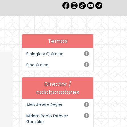
Temas
Biología y Química
1
Bioquímica
1
Director /
colaboradores
Aldo Amaro Reyes
1
Miriam Rocío Estévez
1
González