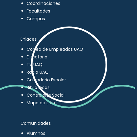
Coordinaciones
Facultades
Campus
Enlaces
Correo de Empleados UAQ
Directorio
TV UAQ
Radio UAQ
Calendario Escolar
Bibliotecas
Contraloría Social
Mapa de sitio
Comunidades
Alumnos