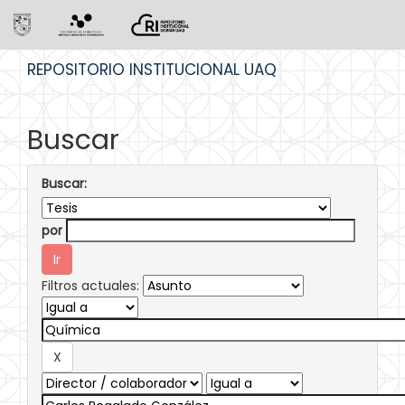
Skip
REPOSITORIO INSTITUCIONAL UAQ
navigation
Buscar
Buscar:
por
Filtros actuales: