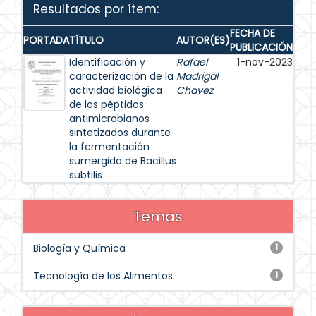
Resultados por ítem:
FECHA DE
PORTADA
TÍTULO
AUTOR(ES)
PUBLICACIÓN
Identificación y
Rafael
1-nov-2023
caracterización de la
Madrigal
actividad biológica
Chavez
de los péptidos
antimicrobianos
sintetizados durante
la fermentación
sumergida de Bacillus
subtilis
Temas
Biología y Química
1
Tecnología de los Alimentos
1