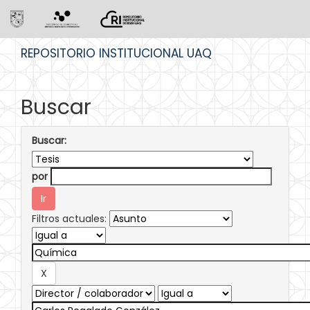
Skip
REPOSITORIO INSTITUCIONAL UAQ
navigation
Buscar
Buscar:
por
Filtros actuales: