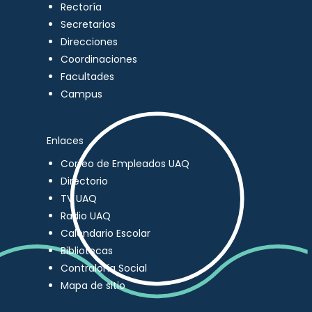
Rectoría
Secretarios
Direcciones
Coordinaciones
Facultades
Campus
Enlaces
Correo de Empleados UAQ
Directorio
TV UAQ
Radio UAQ
Calendario Escolar
Bibliotecas
Contraloría Social
Mapa de sitio