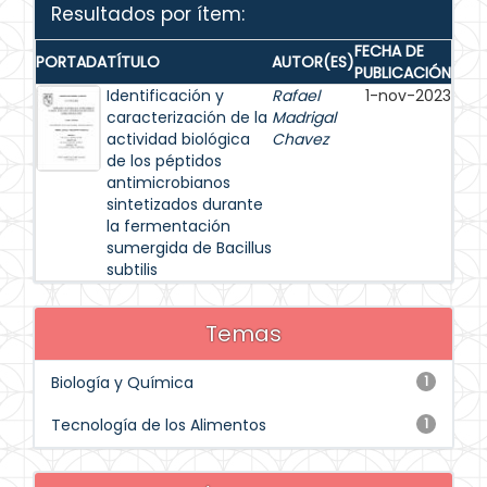
Resultados por ítem:
FECHA DE
PORTADA
TÍTULO
AUTOR(ES)
PUBLICACIÓN
Identificación y
Rafael
1-nov-2023
caracterización de la
Madrigal
actividad biológica
Chavez
de los péptidos
antimicrobianos
sintetizados durante
la fermentación
sumergida de Bacillus
subtilis
Temas
Biología y Química
1
Tecnología de los Alimentos
1